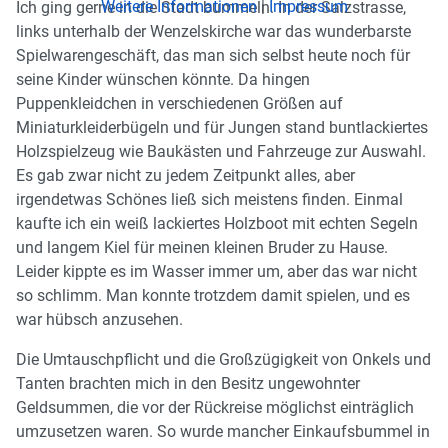
Weitere Informationen
|
Impressum
Ich ging gerne in die Stadt bummeln. In der Salzstrasse,
links unterhalb der Wenzelskirche war das wunderbarste
Spielwarengeschäft, das man sich selbst heute noch für
seine Kinder wünschen könnte. Da hingen
Puppenkleidchen in verschiedenen Größen auf
Miniaturkleiderbügeln und für Jungen stand buntlackiertes
Holzspielzeug wie Baukästen und Fahrzeuge zur Auswahl.
Es gab zwar nicht zu jedem Zeitpunkt alles, aber
irgendetwas Schönes ließ sich meistens finden. Einmal
kaufte ich ein weiß lackiertes Holzboot mit echten Segeln
und langem Kiel für meinen kleinen Bruder zu Hause.
Leider kippte es im Wasser immer um, aber das war nicht
so schlimm. Man konnte trotzdem damit spielen, und es
war hübsch anzusehen.
Die Umtauschpflicht und die Großzügigkeit von Onkels und
Tanten brachten mich in den Besitz ungewohnter
Geldsummen, die vor der Rückreise möglichst einträglich
umzusetzen waren. So wurde mancher Einkaufsbummel in