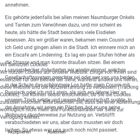
annehmen.
Eis gehörte jedenfalls bei allen meinen Naumburger Onkels
und Tanten zum Verwöhnen dazu, und mir scheint es
heute, als hätte die Stadt besonders viele Eisdielen
besessen. Als wir größer waren, bekamen mein Cousin und
ich Geld und gingen allein in die Stadt. Ich erinnere mich an
ein Eiscafe am Lindenring. Es lag ein paar Stufen höher als
die Strasse und man konnte draußen sitzen. Bei einem
Wir benutzen Cookies
Luxuseisbecher diskutierten wir wieder einmal, welches
Wir nutzen Cookies auf unserer Website. Einige von ihnen sind
Gesellschaftssystem gerechter sei oder wer von uns beiden
essenziell für den Betrieb der Seite, während andere uns helfen,
in der Schule das schlimmere Los hatte, mein Cousin mit
diese Website und die Nutzererfahrung zu verbessern (Tracking
Russisch oder ich mit Latein, als sich ein älterer Herr an
Cookies). Sie können selbst entscheiden, ob Sie die Cookies
unseren Tisch setzte und unsere Bekanntschaft suchte. In
zulassen möchten. Bitte beachten Sie, dass bei einer Ablehnung
der Annahme, wir seien ein Pärchen, bot er uns seine
womöglich nicht mehr alle Funktionalitäten der Seite zur
Wohnung stundenweise zur Nutzung an. Verblüfft
Verfügung stehen.
verabschiedeten wir uns, aber dann mussten wir doch
lachen. So etwas war uns auch noch nicht passiert.
Akzeptieren
Ablehnen