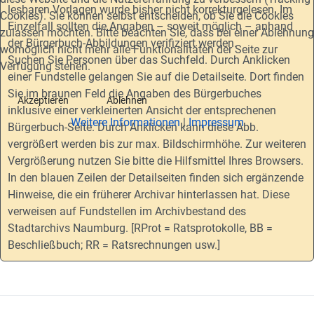
lesbaren Vorlagen wurde bisher nicht korrekturgelesen. Im
Cookies). Sie können selbst entscheiden, ob Sie die Cookies
Einzelfall sollten die Angaben – soweit möglich – anhand
zulassen möchten. Bitte beachten Sie, dass bei einer Ablehnung
der Bürgerbuch-Abbildungen verifiziert werden.
womöglich nicht mehr alle Funktionalitäten der Seite zur
Suchen Sie Personen über das Suchfeld. Durch Anklicken
Verfügung stehen.
einer Fundstelle gelangen Sie auf die Detailseite. Dort finden
Sie im braunen Feld die Angaben des Bürgerbuches
Akzeptieren
Ablehnen
inklusive einer verkleinerten Ansicht der entsprechenen
Weitere Informationen
|
Impressum
Bürgerbuch-Seite. Durch Anklicken kann diese Abb.
vergrößert werden bis zur max. Bildschirmhöhe. Zur weiteren
Vergrößerung nutzen Sie bitte die Hilfsmittel Ihres Browsers.
In den blauen Zeilen der Detailseiten finden sich ergänzende
Hinweise, die ein früherer Archivar hinterlassen hat. Diese
verweisen auf Fundstellen im Archivbestand des
Stadtarchivs Naumburg. [RProt = Ratsprotokolle, BB =
Beschließbuch; RR = Ratsrechnungen usw.]