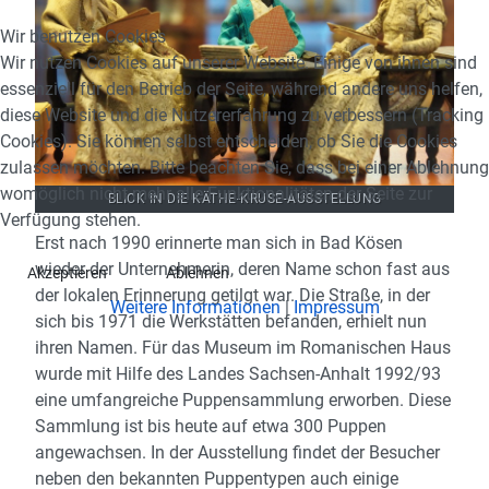
Wir benutzen Cookies
Wir nutzen Cookies auf unserer Website. Einige von ihnen sind
essenziell für den Betrieb der Seite, während andere uns helfen,
diese Website und die Nutzererfahrung zu verbessern (Tracking
Cookies). Sie können selbst entscheiden, ob Sie die Cookies
zulassen möchten. Bitte beachten Sie, dass bei einer Ablehnung
womöglich nicht mehr alle Funktionalitäten der Seite zur
BLICK IN DIE KÄTHE-KRUSE-AUSSTELLUNG
Verfügung stehen.
Erst nach 1990 erinnerte man sich in Bad Kösen
wieder der Unternehmerin, deren Name schon fast aus
Akzeptieren
Ablehnen
der lokalen Erinnerung getilgt war. Die Straße, in der
Weitere Informationen
|
Impressum
sich bis 1971 die Werkstätten befanden, erhielt nun
ihren Namen. Für das Museum im Romanischen Haus
wurde mit Hilfe des Landes Sachsen-Anhalt 1992/93
eine umfangreiche Puppensammlung erworben. Diese
Sammlung ist bis heute auf etwa 300 Puppen
angewachsen. In der Ausstellung findet der Besucher
neben den bekannten Puppentypen auch einige